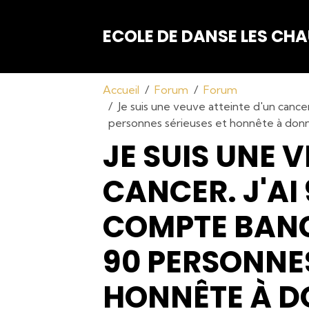
ECOLE DE DANSE LES C
Accueil
Forum
Forum
Je suis une veuve atteinte d'un cance
personnes sérieuses et honnête à donn
JE SUIS UNE 
CANCER. J'AI
COMPTE BANC
90 PERSONNES
HONNÊTE À D