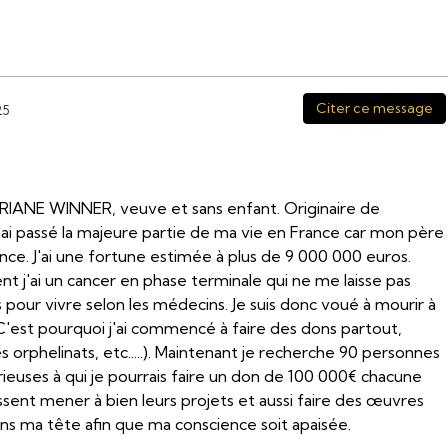
Citer ce message
25
RIANE WINNER, veuve et sans enfant. Originaire de
j'ai passé la majeure partie de ma vie en France car mon père
rance. J'ai une fortune estimée à plus de 9 000 000 euros.
 j'ai un cancer en phase terminale qui ne me laisse pas
pour vivre selon les médecins. Je suis donc voué à mourir à
'est pourquoi j'ai commencé à faire des dons partout,
 orphelinats, etc.....). Maintenant je recherche 90 personnes
ieuses à qui je pourrais faire un don de 100 000€ chacune
issent mener à bien leurs projets et aussi faire des œuvres
ns ma tête afin que ma conscience soit apaisée.