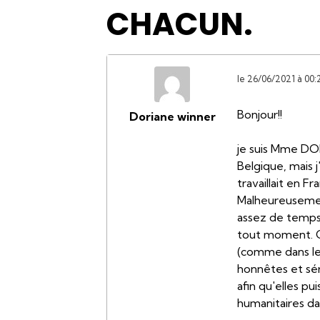
CHACUN.
le 26/06/2021 à 00:
Bonjour!!
Doriane winner
je suis Mme DO
Belgique, mais 
travaillait en F
Malheureusement
assez de temps 
tout moment. C
(comme dans les
honnêtes et sér
afin qu'elles pu
humanitaires da