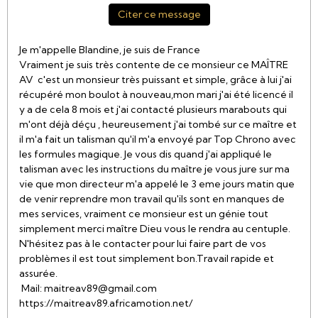
Citer ce message
Je m'appelle Blandine, je suis de France
Vraiment je suis très contente de ce monsieur ce MAÎTRE
AV c'est un monsieur très puissant et simple, grâce à lui j'ai
récupéré mon boulot à nouveau,mon mari j'ai été licencé il
y a de cela 8 mois et j'ai contacté plusieurs marabouts qui
m'ont déjà déçu , heureusement j'ai tombé sur ce maître et
il m'a fait un talisman qu'il m'a envoyé par Top Chrono avec
les formules magique. Je vous dis quand j'ai appliqué le
talisman avec les instructions du maître je vous jure sur ma
vie que mon directeur m'a appelé le 3 eme jours matin que
de venir reprendre mon travail qu'ils sont en manques de
mes services, vraiment ce monsieur est un génie tout
simplement merci maître Dieu vous le rendra au centuple.
N'hésitez pas à le contacter pour lui faire part de vos
problèmes il est tout simplement bon.Travail rapide et
assurée.
Mail: maitreav89@gmail.com
https://maitreav89.africamotion.net/