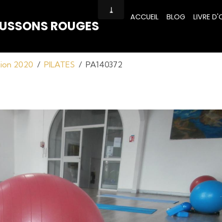
ACCUEIL
BLOG
LIVRE D'
HAUSSONS ROUGES
tion 2020
PILATES
PA140372